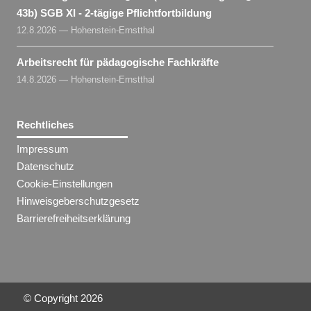
43b) SGB XI - 2-tägige Pflichtfortbildung
12.8.2026 — Hohenstein-Ernstthal
Arbeitsrecht für pädagogische Fachkräfte
14.8.2026 — Hohenstein-Ernstthal
Rechtliches
Impressum
Datenschutz
Cookie-Einstellungen
Hinweisgeberschutzgesetz
Barrierefreiheitserklärung
© Copyright
2026