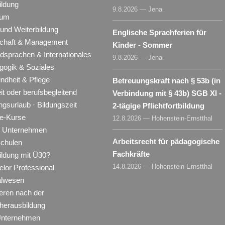
ildung
9.8.2026 — Jena
ium
 und Weiterbildung
Englische Sprachferien für
schaft & Management
Kinder - Sommer
dsprachen & Internationales
9.8.2026 — Jena
gogik & Soziales
ndheit & Pflege
Betreuungskraft nach § 53b (in
eit oder berufsbegleitend
Verbindung mit § 43b) SGB XI -
ngsurlaub · Bildungszeit
2-tägige Pflichtfortbildung
ne-Kurse
12.8.2026 — Hohenstein-Ernstthal
ür Unternehmen
Arbeitsrecht für pädagogische
Schulen
Fachkräfte
ildung mit Ü30?
14.8.2026 — Hohenstein-Ernstthal
lor Professional
alwesen
eren nach der
herausbildung
Unternehmen