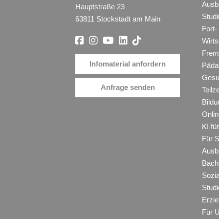
Ausb
Hauptstraße 23
Stud
63811 Stockstadt am Main
Fort-
Wirt
Frem
Infomaterial anfordern
Päda
Gesu
Anfrage senden
Teilz
Bildu
Onli
KI f
Für 
Ausb
Bache
Sozi
Studi
Erzie
Für 