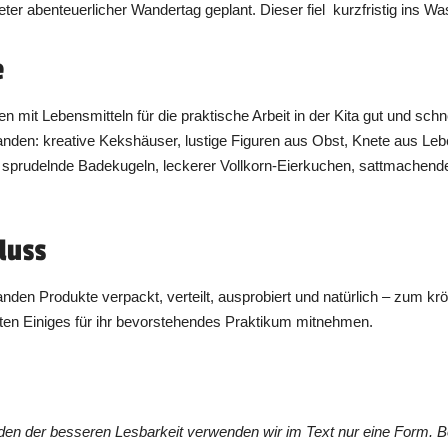
eter abenteuerlicher Wandertag geplant. Dieser fiel kurzfristig ins W
e
 mit Lebensmitteln für die praktische Arbeit in der Kita gut und sch
anden: kreative Kekshäuser, lustige Figuren aus Obst, Knete aus Leben
h, sprudelnde Badekugeln, leckerer Vollkorn-Eierkuchen, sattmachend
luss
nden Produkte verpackt, verteilt, ausprobiert und natürlich – zum k
ten Einiges für ihr bevorstehendes Praktikum mitnehmen.
en der besseren Lesbarkeit verwenden wir im Text nur eine Form. 