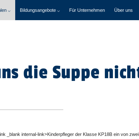
len ⌵
Bildungsangebote ⌵
Für Unternehmen
Über uns
uns die Suppe nich
ink _blank internal-link>Kinderpfleger der Klasse KP18B ein von zw