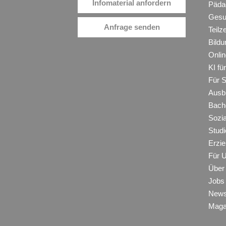
Infomaterial anfordern
Päda
Gesu
Anfrage senden
Teilz
Bildu
Onli
KI f
Für 
Ausb
Bache
Sozi
Studi
Erzie
Für 
Über
Jobs
New
Maga