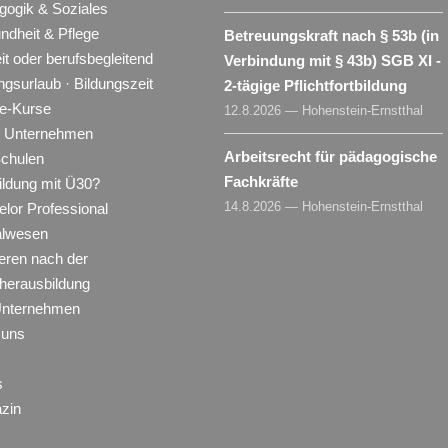
gogik & Soziales
ndheit & Pflege
Betreuungskraft nach § 53b (in
eit oder berufsbegleitend
Verbindung mit § 43b) SGB XI -
ngsurlaub · Bildungszeit
2-tägige Pflichtfortbildung
ne-Kurse
12.8.2026 — Hohenstein-Ernstthal
ür Unternehmen
Arbeitsrecht für pädagogische
Schulen
Fachkräfte
ildung mit Ü30?
14.8.2026 — Hohenstein-Ernstthal
lor Professional
alwesen
eren nach der
herausbildung
Unternehmen
 uns
s
zin