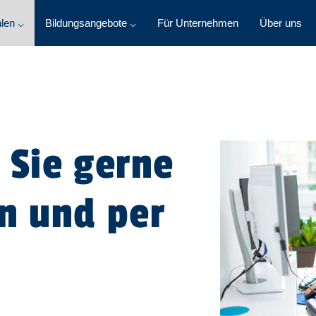
len ⌵
Bildungsangebote ⌵
Für Unternehmen
Über uns
 Sie gerne
n und per