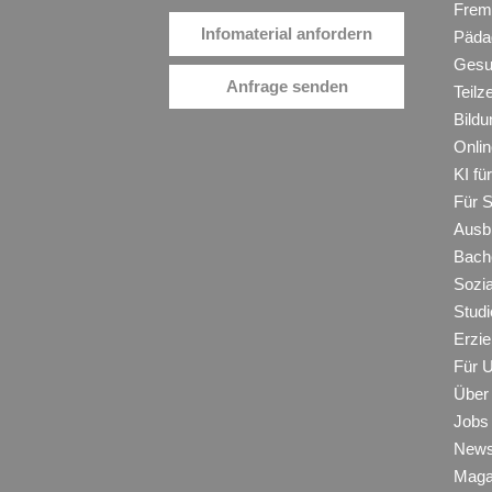
Frem
Infomaterial anfordern
Päda
Gesu
Anfrage senden
Teilz
Bildu
Onli
KI f
Für 
Ausb
Bache
Sozi
Studi
Erzie
Für 
Über
Jobs
New
Maga