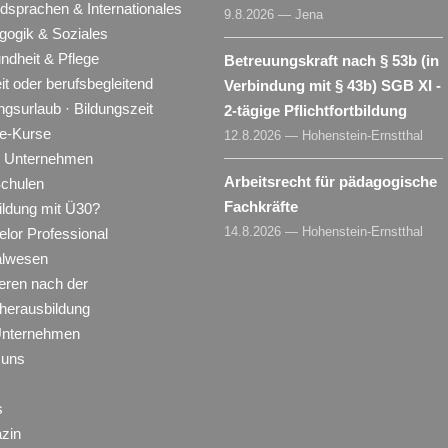
dsprachen & Internationales
9.8.2026 — Jena
gogik & Soziales
ndheit & Pflege
Betreuungskraft nach § 53b (in
eit oder berufsbegleitend
Verbindung mit § 43b) SGB XI -
ngsurlaub · Bildungszeit
2-tägige Pflichtfortbildung
ne-Kurse
12.8.2026 — Hohenstein-Ernstthal
ür Unternehmen
Arbeitsrecht für pädagogische
Schulen
Fachkräfte
ildung mit Ü30?
14.8.2026 — Hohenstein-Ernstthal
lor Professional
alwesen
eren nach der
herausbildung
Unternehmen
 uns
s
zin