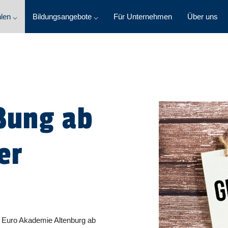
len ⌵
Bildungsangebote ⌵
Für Unternehmen
Über uns
ßung ab
er
 Euro Akademie Altenburg ab