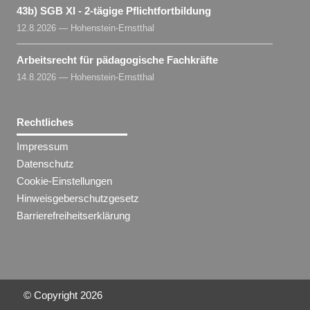
43b) SGB XI - 2-tägige Pflichtfortbildung
12.8.2026 — Hohenstein-Ernstthal
Arbeitsrecht für pädagogische Fachkräfte
14.8.2026 — Hohenstein-Ernstthal
Rechtliches
Impressum
Datenschutz
Cookie-Einstellungen
Hinweisgeberschutzgesetz
Barrierefreiheitserklärung
© Copyright
2026