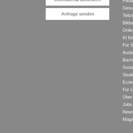
Päda
Gesu
Anfrage senden
Teilz
Bildu
Onli
KI f
Für 
Ausb
Bache
Sozi
Studi
Erzie
Für 
Über
Jobs
New
Maga