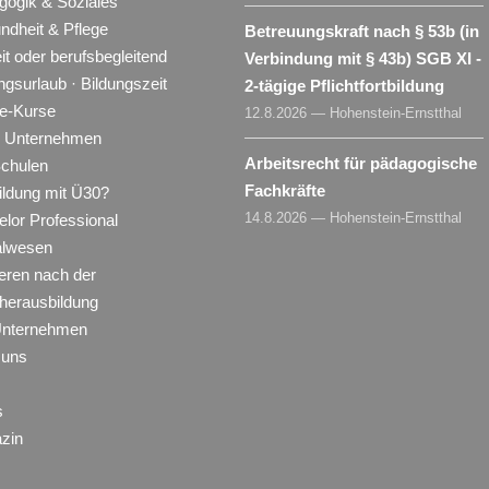
gogik & Soziales
ndheit & Pflege
Betreuungskraft nach § 53b (in
eit oder berufsbegleitend
Verbindung mit § 43b) SGB XI -
ngsurlaub · Bildungszeit
2-tägige Pflichtfortbildung
ne-Kurse
12.8.2026 — Hohenstein-Ernstthal
ür Unternehmen
Arbeitsrecht für pädagogische
Schulen
Fachkräfte
ildung mit Ü30?
14.8.2026 — Hohenstein-Ernstthal
lor Professional
alwesen
eren nach der
herausbildung
Unternehmen
 uns
s
zin