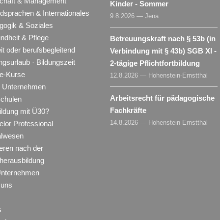
schaft & Management
Kinder - Sommer
dsprachen & Internationales
9.8.2026 — Jena
gogik & Soziales
ndheit & Pflege
Betreuungskraft nach § 53b (in
eit oder berufsbegleitend
Verbindung mit § 43b) SGB XI -
ngsurlaub · Bildungszeit
2-tägige Pflichtfortbildung
ne-Kurse
12.8.2026 — Hohenstein-Ernstthal
ür Unternehmen
Arbeitsrecht für pädagogische
Schulen
Fachkräfte
ildung mit Ü30?
14.8.2026 — Hohenstein-Ernstthal
lor Professional
alwesen
eren nach der
herausbildung
Unternehmen
 uns
s