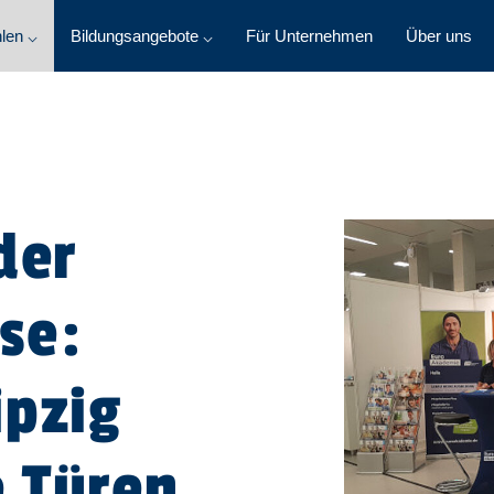
len ⌵
Bildungsangebote ⌵
Für Unternehmen
Über uns
der
se:
ipzig
e Türen