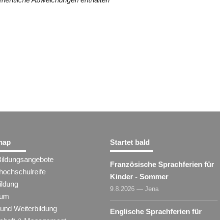
map
Startet bald
Bildungsangebote
Französische Sprachferien für
hochschulreife
Kinder - Sommer
ildung
9.8.2026 — Jena
ium
 und Weiterbildung
Englische Sprachferien für