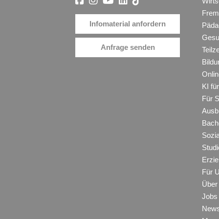
Wirt
Frem
Infomaterial anfordern
Päda
Gesu
Anfrage senden
Teilz
Bildu
Onli
KI f
Für 
Ausb
Bache
Sozi
Studi
Erzie
Für 
Über
Jobs
New