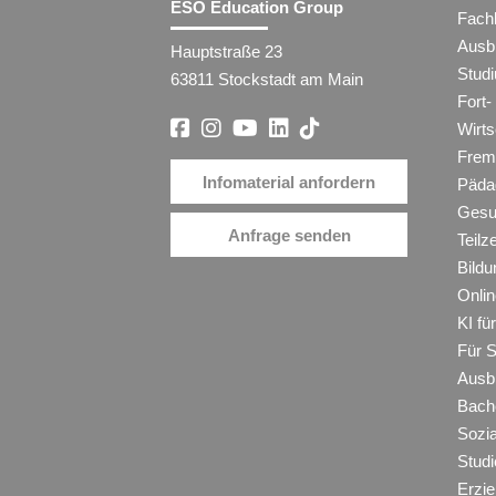
ESO Education Group
Fach
Ausb
Hauptstraße 23
Stud
63811 Stockstadt am Main
Fort-
Wirt
Frem
Infomaterial anfordern
Päda
Gesu
Anfrage senden
Teilz
Bildu
Onli
KI f
Für 
Ausb
Bache
Sozi
Studi
Erzie