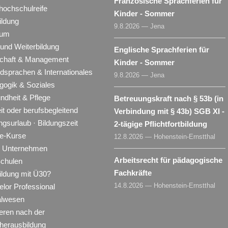
Französische Sprachferien für
hochschulreife
Kinder - Sommer
ildung
9.8.2026 — Jena
ium
 und Weiterbildung
Englische Sprachferien für
schaft & Management
Kinder - Sommer
dsprachen & Internationales
9.8.2026 — Jena
gogik & Soziales
ndheit & Pflege
Betreuungskraft nach § 53b (in
eit oder berufsbegleitend
Verbindung mit § 43b) SGB XI -
ngsurlaub · Bildungszeit
2-tägige Pflichtfortbildung
ne-Kurse
12.8.2026 — Hohenstein-Ernstthal
ür Unternehmen
Arbeitsrecht für pädagogische
Schulen
Fachkräfte
ildung mit Ü30?
14.8.2026 — Hohenstein-Ernstthal
lor Professional
alwesen
eren nach der
herausbildung