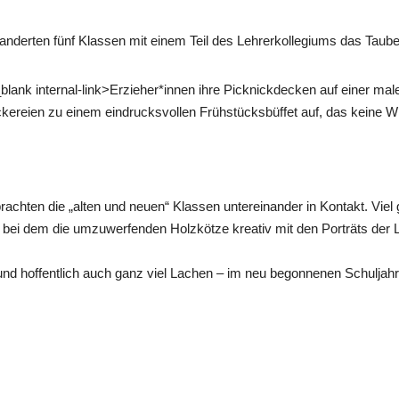
erten fünf Klassen mit einem Teil des Lehrerkollegiums das Tauber
 _blank internal-link>Erzieher*innen ihre Picknickdecken auf einer 
kereien zu einem eindrucksvollen Frühstücksbüffet auf, das keine W
d brachten die „alten und neuen“ Klassen untereinander in Kontakt. Vi
bei dem die umzuwerfenden Holzkötze kreativ mit den Porträts der L
d hoffentlich auch ganz viel Lachen – im neu begonnenen Schuljahr f