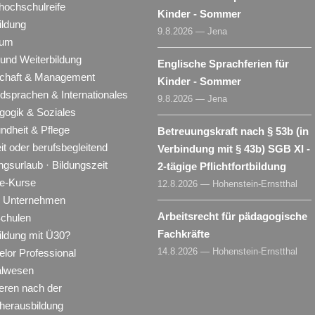
hochschulreife
Kinder - Sommer
ildung
9.8.2026 — Jena
ium
 und Weiterbildung
Englische Sprachferien für
schaft & Management
Kinder - Sommer
dsprachen & Internationales
9.8.2026 — Jena
gogik & Soziales
ndheit & Pflege
Betreuungskraft nach § 53b (in
eit oder berufsbegleitend
Verbindung mit § 43b) SGB XI -
ngsurlaub · Bildungszeit
2-tägige Pflichtfortbildung
ne-Kurse
12.8.2026 — Hohenstein-Ernstthal
ür Unternehmen
Arbeitsrecht für pädagogische
Schulen
Fachkräfte
ildung mit Ü30?
14.8.2026 — Hohenstein-Ernstthal
lor Professional
alwesen
eren nach der
herausbildung