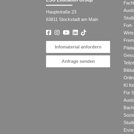
Fach
Ausb
Hauptstraße 23
Stud
63811 Stockstadt am Main
Fort-
Wirt
Frem
Infomaterial anfordern
Päda
Gesu
Anfrage senden
Teilz
Bildu
Onli
KI f
Für 
Ausb
Bache
Sozi
Studi
Erzie