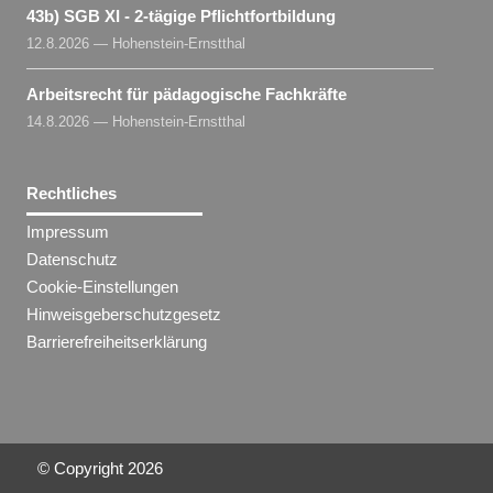
43b) SGB XI - 2-tägige Pflichtfortbildung
12.8.2026 — Hohenstein-Ernstthal
Arbeitsrecht für pädagogische Fachkräfte
14.8.2026 — Hohenstein-Ernstthal
Rechtliches
Impressum
Datenschutz
Cookie-Einstellungen
Hinweisgeberschutzgesetz
Barrierefreiheitserklärung
© Copyright
2026