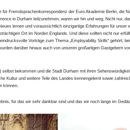
e für Fremdsprachenkorrespondenz der Euro Akademie Berlin, die Nac
ence in Durham teilzunehmen, waren wir hin und weg. Nicht nur, das
 Neues lernen und voraussichtlich einzigartige Erfahrungen für unser
rächtigen Ort im Norden Englands. Und diese sollten nicht nur erfüll
 eindrucksvolle Vorträge zum Thema „Employability Skills“ gehört, bei
wir wurden darüber hinaus auch von unseren großartigen Gastgebern
) selbst bekommen und die Stadt Durham mit ihren Sehenswürdigkeit
sche Kultur und weitere Teile des Landes kennengelernt sowie zahlre
en können.
lebnis, für das wir sehr dankbar sind und das wir noch lange im Gedä