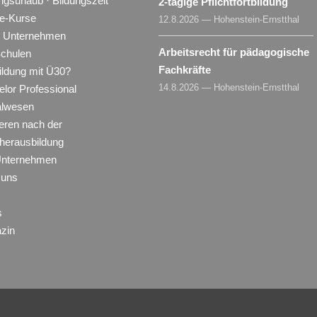
ngsurlaub · Bildungszeit
2-tägige Pflichtfortbildung
ne-Kurse
12.8.2026 — Hohenstein-Ernstthal
ür Unternehmen
Arbeitsrecht für pädagogische
Schulen
Fachkräfte
ildung mit Ü30?
14.8.2026 — Hohenstein-Ernstthal
lor Professional
alwesen
eren nach der
herausbildung
Unternehmen
 uns
s
zin