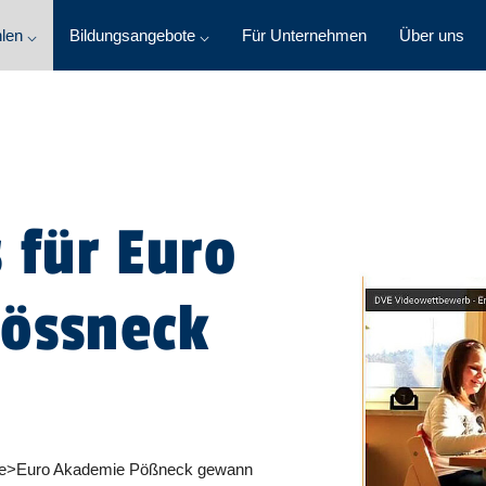
len ⌵
Bildungsangebote ⌵
Für Unternehmen
Über uns
 für Euro
össneck
emie>Euro Akademie Pößneck gewann