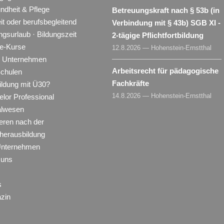
ndheit & Pflege
Betreuungskraft nach § 53b (in
eit oder berufsbegleitend
Verbindung mit § 43b) SGB XI -
ngsurlaub · Bildungszeit
2-tägige Pflichtfortbildung
ne-Kurse
12.8.2026 — Hohenstein-Ernstthal
ür Unternehmen
Arbeitsrecht für pädagogische
Schulen
Fachkräfte
ildung mit Ü30?
14.8.2026 — Hohenstein-Ernstthal
lor Professional
alwesen
eren nach der
herausbildung
Unternehmen
 uns
s
zin