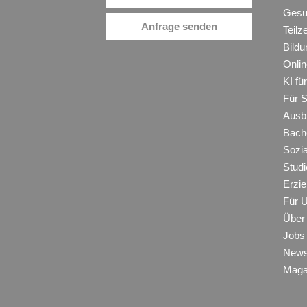
Gesu
Anfrage senden
Teilz
Bildu
Onli
KI f
Für 
Ausb
Bache
Sozi
Studi
Erzie
Für 
Über
Jobs
New
Maga