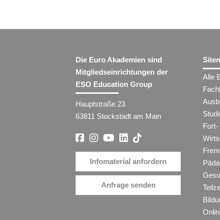
Die Euro Akademien sind
Site
Mitgliedseinrichtungen der
Alle 
ESO Education Group
Fach
Ausb
Hauptstraße 23
Stud
63811 Stockstadt am Main
Fort-
Wirt
Frem
Infomaterial anfordern
Päda
Gesu
Anfrage senden
Teilz
Bildu
Onli