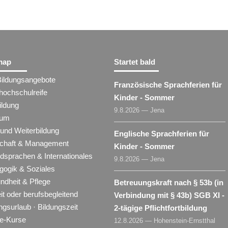
map
Startet bald
Bildungsangebote
Französische Sprachferien für
hochschulreife
Kinder - Sommer
ildung
9.8.2026 — Jena
ium
 und Weiterbildung
Englische Sprachferien für
schaft & Management
Kinder - Sommer
dsprachen & Internationales
9.8.2026 — Jena
gogik & Soziales
ndheit & Pflege
Betreuungskraft nach § 53b (in
eit oder berufsbegleitend
Verbindung mit § 43b) SGB XI -
ngsurlaub · Bildungszeit
2-tägige Pflichtfortbildung
ne-Kurse
12.8.2026 — Hohenstein-Ernstthal