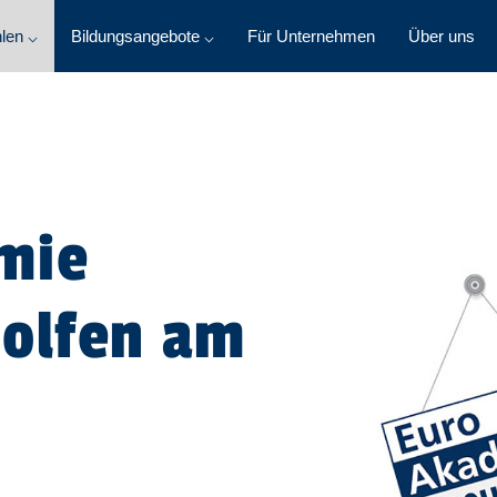
len ⌵
Bildungsangebote ⌵
Für Unternehmen
Über uns
mie
Wolfen am
r
n