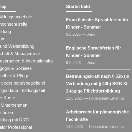
map
Startet bald
Bildungsangebote
Französische Sprachferien für
hochschulreife
Kinder - Sommer
ildung
9.8.2026 — Jena
ium
 und Weiterbildung
Englische Sprachferien für
schaft & Management
Kinder - Sommer
dsprachen & Internationales
9.8.2026 — Jena
gogik & Soziales
ndheit & Pflege
Betreuungskraft nach § 53b (in
eit oder berufsbegleitend
Verbindung mit § 43b) SGB XI -
ngsurlaub · Bildungszeit
2-tägige Pflichtfortbildung
ne-Kurse
12.8.2026 — Hohenstein-Ernstthal
ür Unternehmen
Arbeitsrecht für pädagogische
Schulen
Fachkräfte
ildung mit Ü30?
14.8.2026 — Hohenstein-Ernstthal
lor Professional