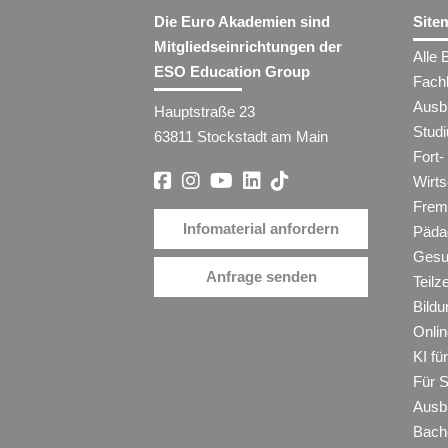
Die Euro Akademien sind
Site
Mitgliedseinrichtungen der
Alle 
ESO Education Group
Fach
Ausb
Hauptstraße 23
Stud
63811 Stockstadt am Main
Fort-
Wirt
Frem
Infomaterial anfordern
Päda
Gesu
Anfrage senden
Teilz
Bildu
Onli
KI f
Für 
Ausb
Bache