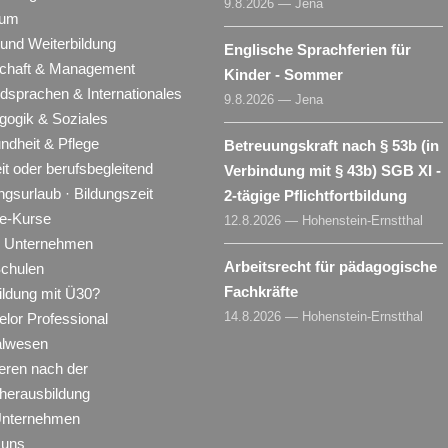
9.8.2026 — Jena
ium
 und Weiterbildung
Englische Sprachferien für
schaft & Management
Kinder - Sommer
dsprachen & Internationales
9.8.2026 — Jena
gogik & Soziales
ndheit & Pflege
Betreuungskraft nach § 53b (in
eit oder berufsbegleitend
Verbindung mit § 43b) SGB XI -
ngsurlaub · Bildungszeit
2-tägige Pflichtfortbildung
ne-Kurse
12.8.2026 — Hohenstein-Ernstthal
ür Unternehmen
Arbeitsrecht für pädagogische
Schulen
Fachkräfte
ildung mit Ü30?
14.8.2026 — Hohenstein-Ernstthal
lor Professional
alwesen
eren nach der
herausbildung
Unternehmen
 uns