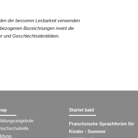
den der besseren Lesbarkeit verwenden
nenbezogenen Bezeichnungen meint die
r und Geschlechtsidentitäten.
map
Startet bald
Bildungsangebote
Französische Sprachferien für
hochschulreife
Kinder - Sommer
ildung