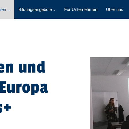
len ⌵
Bildungsangebote ⌵
Für Unternehmen
Über uns
en und
 Europa
s+