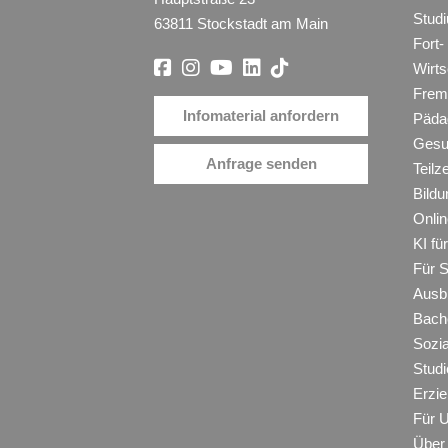
Stud
63811 Stockstadt am Main
Fort-
Wirt
Frem
Infomaterial anfordern
Päda
Gesu
Anfrage senden
Teilz
Bildu
Onli
KI f
Für 
Ausb
Bache
Sozi
Studi
Erzie
Für 
Über