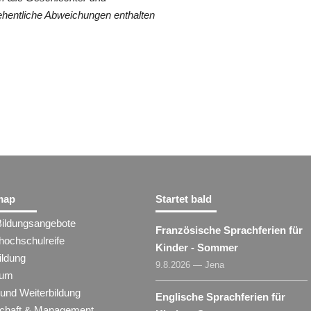
ehentliche Abweichungen enthalten
map
Startet bald
Bildungsangebote
Französische Sprachferien für
hochschulreife
Kinder - Sommer
ildung
9.8.2026 — Jena
ium
 und Weiterbildung
Englische Sprachferien für
schaft & Management