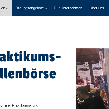
len ⌵
Bildungsangebote ⌵
Für Unternehmen
Über uns
raktikums-
llenbörse
rohliser Praktikums- und