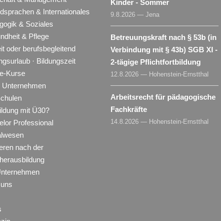
Kinder - Sommer
dsprachen & Internationales
9.8.2026 — Jena
gogik & Soziales
ndheit & Pflege
Betreuungskraft nach § 53b (in
eit oder berufsbegleitend
Verbindung mit § 43b) SGB XI -
ngsurlaub · Bildungszeit
2-tägige Pflichtfortbildung
ne-Kurse
12.8.2026 — Hohenstein-Ernstthal
ür Unternehmen
Arbeitsrecht für pädagogische
Schulen
Fachkräfte
ildung mit Ü30?
14.8.2026 — Hohenstein-Ernstthal
lor Professional
alwesen
eren nach der
herausbildung
Unternehmen
 uns
s