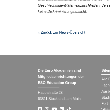
Geschlechtsidentitäten einzuschließen. Vers
keine Diskriminierungsabsicht.
« Zurück zur News-Übersicht
Die Euro Akademien sind
Site
Mitgliedseinrichtungen der
Alle 
ESO Education Group
Fach
Ausb
Hauptstraße 23
Stud
63811 Stockstadt am Main
Fort-
Wirt