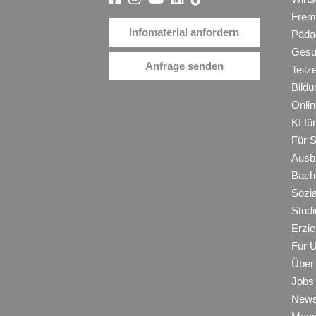
Frem
Infomaterial anfordern
Päda
Gesu
Anfrage senden
Teilz
Bildu
Onli
KI f
Für 
Ausb
Bache
Sozi
Studi
Erzie
Für 
Über
Jobs
New