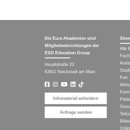
Die Euro Akademien sind
Site
Mitgliedseinrichtungen der
Alle 
ESO Education Group
Fach
Ausb
Hauptstraße 23
Stud
63811 Stockstadt am Main
Fort-
Wirt
Frem
Infomaterial anfordern
Päda
Gesu
Anfrage senden
Teilz
Bildu
Onli