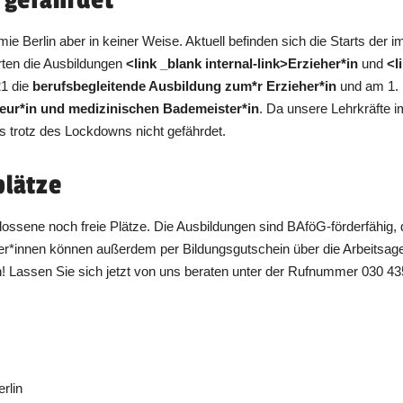
mie Berlin aber in keiner Weise. Aktuell befinden sich die Starts der
arten die Ausbildungen
<link _blank internal-link>Erzieher*in
und
<l
21 die
berufsbegleitende Ausbildung zum*r Erzieher*in
und am 1. 
eur*in und medizinischen Bademeister*in
. Da unsere Lehrkräfte i
rts trotz des Lockdowns nicht gefährdet.
plätze
hlossene noch freie Plätze. Die Ausbildungen sind BAföG-förderfähig, 
*innen können außerdem per Bildungsgutschein über die Arbeitsage
! Lassen Sie sich jetzt von uns beraten unter der Rufnummer 030 43
rlin