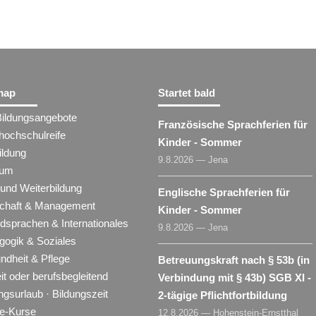
map
Startet bald
Bildungsangebote
Französische Sprachferien für
hochschulreife
Kinder - Sommer
ildung
9.8.2026 — Jena
ium
 und Weiterbildung
Englische Sprachferien für
schaft & Management
Kinder - Sommer
dsprachen & Internationales
9.8.2026 — Jena
gogik & Soziales
ndheit & Pflege
Betreuungskraft nach § 53b (in
eit oder berufsbegleitend
Verbindung mit § 43b) SGB XI -
ngsurlaub · Bildungszeit
2-tägige Pflichtfortbildung
ne-Kurse
12.8.2026 — Hohenstein-Ernstthal