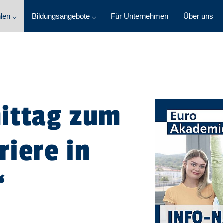
len ⌵
Bildungsangebote ⌵
Für Unternehmen
Über uns
ittag zum
iere in
“