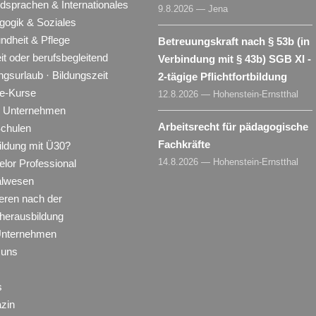
dsprachen & Internationales
9.8.2026 — Jena
gogik & Soziales
ndheit & Pflege
Betreuungskraft nach § 53b (in
eit oder berufsbegleitend
Verbindung mit § 43b) SGB XI -
ngsurlaub · Bildungszeit
2-tägige Pflichtfortbildung
ne-Kurse
12.8.2026 — Hohenstein-Ernstthal
ür Unternehmen
Arbeitsrecht für pädagogische
Schulen
Fachkräfte
ildung mit Ü30?
14.8.2026 — Hohenstein-Ernstthal
lor Professional
alwesen
eren nach der
herausbildung
Unternehmen
 uns
s
zin