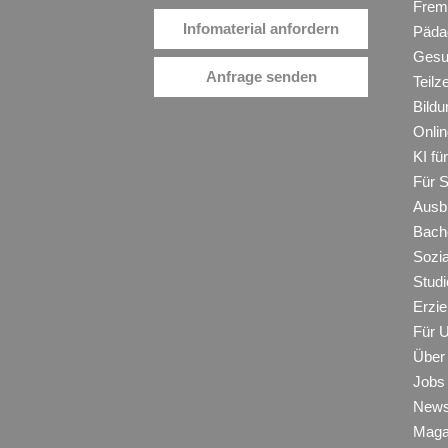
Frem
Infomaterial anfordern
Päda
Gesu
Anfrage senden
Teilz
Bildu
Onli
KI f
Für 
Ausb
Bache
Sozi
Studi
Erzie
Für 
Über
Jobs
New
Maga