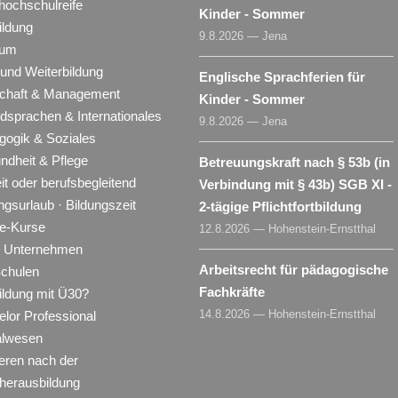
hochschulreife
Kinder - Sommer
ildung
9.8.2026 — Jena
ium
 und Weiterbildung
Englische Sprachferien für
schaft & Management
Kinder - Sommer
dsprachen & Internationales
9.8.2026 — Jena
gogik & Soziales
ndheit & Pflege
Betreuungskraft nach § 53b (in
eit oder berufsbegleitend
Verbindung mit § 43b) SGB XI -
ngsurlaub · Bildungszeit
2-tägige Pflichtfortbildung
ne-Kurse
12.8.2026 — Hohenstein-Ernstthal
ür Unternehmen
Arbeitsrecht für pädagogische
Schulen
Fachkräfte
ildung mit Ü30?
14.8.2026 — Hohenstein-Ernstthal
lor Professional
alwesen
eren nach der
herausbildung