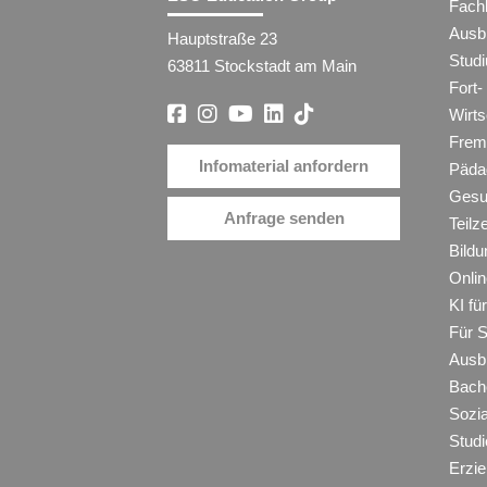
Fach
Ausb
Hauptstraße 23
Stud
63811 Stockstadt am Main
Fort-
Wirt
Frem
Infomaterial anfordern
Päda
Gesu
Anfrage senden
Teilz
Bildu
Onli
KI f
Für 
Ausb
Bache
Sozi
Studi
Erzie