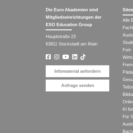
Die Euro Akademien sind
Site
Mitgliedseinrichtungen der
Alle 
ESO Education Group
Fach
Ausb
Hauptstraße 23
Stud
63811 Stockstadt am Main
Fort-
Wirt
Frem
Infomaterial anfordern
Päda
Gesu
Anfrage senden
Teilz
Bildu
Onli
KI f
Für 
Ausb
Bache