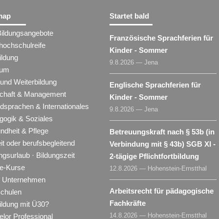
map
Startet bald
Bildungsangebote
Französische Sprachferien für
hochschulreife
Kinder - Sommer
ildung
9.8.2026 — Jena
ium
 und Weiterbildung
Englische Sprachferien für
schaft & Management
Kinder - Sommer
dsprachen & Internationales
9.8.2026 — Jena
gogik & Soziales
ndheit & Pflege
Betreuungskraft nach § 53b (in
eit oder berufsbegleitend
Verbindung mit § 43b) SGB XI -
ngsurlaub · Bildungszeit
2-tägige Pflichtfortbildung
ne-Kurse
12.8.2026 — Hohenstein-Ernstthal
ür Unternehmen
Arbeitsrecht für pädagogische
Schulen
Fachkräfte
ildung mit Ü30?
14.8.2026 — Hohenstein-Ernstthal
lor Professional