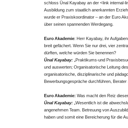
schloss Ünal Kayabay an der <link internal-
Ausbildung zum staatlich anerkannten Erziehe
wurde er Praxiskoordinator – an der Euro Aka
über seinen spannenden Werdegang.
Euro Akademie
: Herr Kayabay, ihr Aufgabeng
breit gefächert. Wenn Sie nur drei, vier zentr
dürften, welche würden Sie benennen?
Ünal Kayabay:
„Praktikums-und Praxisbesuc
und auswerten; Organisatorische Leitung des
organisatorische, disziplinarische und päda
Bewerbungsgespräche durchführen, Berater
Euro Akademie:
Was macht den Reiz dieser 
Ünal Kayabay:
„Wesentlich ist die abwechsl
angenehmen Team. Betreuung von Auszubilde
haben und somit eine Bereicherung für die Aus