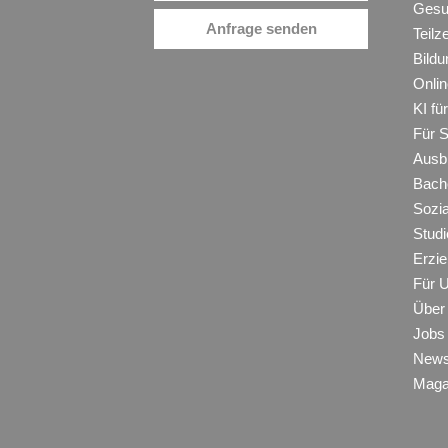
Gesu
Anfrage senden
Teilz
Bildu
Onli
KI f
Für 
Ausb
Bache
Sozi
Studi
Erzie
Für 
Über
Jobs
New
Maga