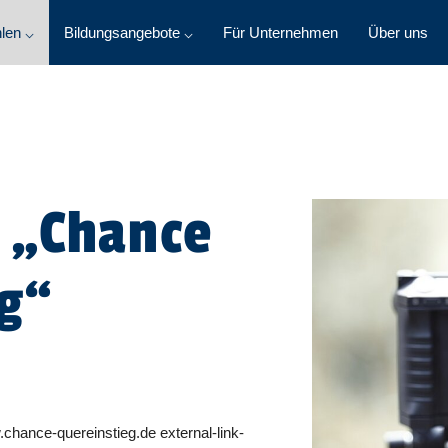
len ⌵
Bildungsangebote ⌵
Für Unternehmen
Über uns
 „Chance
eg“
chance-quereinstieg.de external-link-