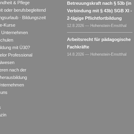
ndheit & Pflege
Betreuungskraft nach § 53b (in
eit oder berufsbegleitend
Verbindung mit § 43b) SGB XI -
ngsurlaub · Bildungszeit
2-tägige Pflichtfortbildung
ne-Kurse
12.8.2026 — Hohenstein-Ernstthal
ür Unternehmen
Arbeitsrecht für pädagogische
Schulen
Fachkräfte
ildung mit Ü30?
14.8.2026 — Hohenstein-Ernstthal
lor Professional
alwesen
eren nach der
herausbildung
Unternehmen
 uns
s
zin