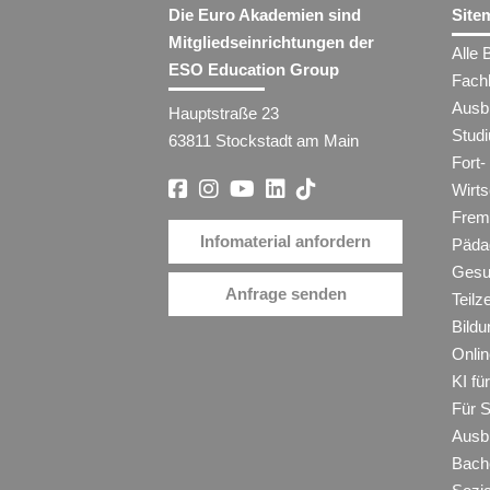
Die Euro Akademien sind
Site
Mitgliedseinrichtungen der
Alle 
ESO Education Group
Fach
Ausb
Hauptstraße 23
Stud
63811 Stockstadt am Main
Fort-
Wirt
Frem
Infomaterial anfordern
Päda
Gesu
Anfrage senden
Teilz
Bildu
Onli
KI f
Für 
Ausb
Bache