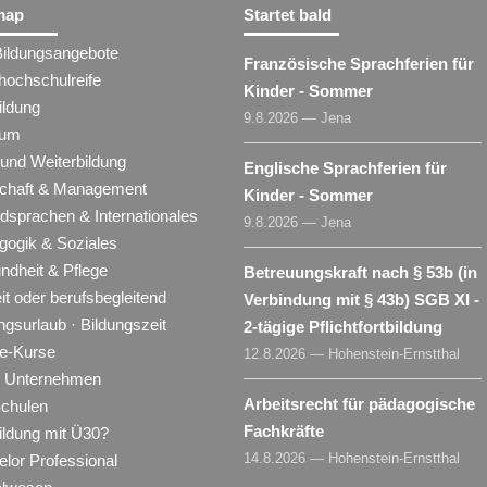
map
Startet bald
Bildungsangebote
Französische Sprachferien für
hochschulreife
Kinder - Sommer
ildung
9.8.2026 — Jena
ium
 und Weiterbildung
Englische Sprachferien für
schaft & Management
Kinder - Sommer
dsprachen & Internationales
9.8.2026 — Jena
gogik & Soziales
ndheit & Pflege
Betreuungskraft nach § 53b (in
eit oder berufsbegleitend
Verbindung mit § 43b) SGB XI -
ngsurlaub · Bildungszeit
2-tägige Pflichtfortbildung
ne-Kurse
12.8.2026 — Hohenstein-Ernstthal
ür Unternehmen
Arbeitsrecht für pädagogische
Schulen
Fachkräfte
ildung mit Ü30?
14.8.2026 — Hohenstein-Ernstthal
lor Professional