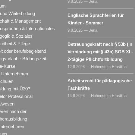
9.8.2026 — Jena
ium
 und Weiterbildung
Englische Sprachferien für
schaft & Management
Kinder - Sommer
dsprachen & Internationales
9.8.2026 — Jena
gogik & Soziales
ndheit & Pflege
Betreuungskraft nach § 53b (in
eit oder berufsbegleitend
Verbindung mit § 43b) SGB XI -
ngsurlaub · Bildungszeit
2-tägige Pflichtfortbildung
ne-Kurse
12.8.2026 — Hohenstein-Ernstthal
ür Unternehmen
Arbeitsrecht für pädagogische
Schulen
Fachkräfte
ildung mit Ü30?
14.8.2026 — Hohenstein-Ernstthal
lor Professional
alwesen
eren nach der
herausbildung
Unternehmen
 uns