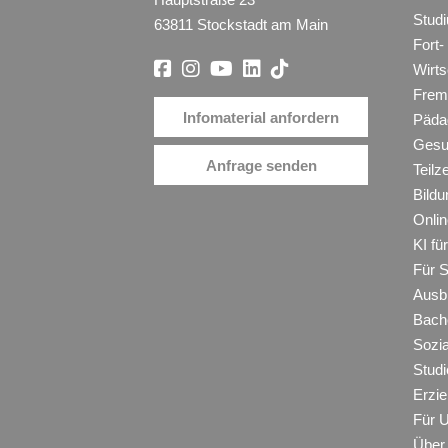
Stud
63811 Stockstadt am Main
Fort-
Wirt
Frem
Infomaterial anfordern
Päda
Gesu
Anfrage senden
Teilz
Bildu
Onli
KI f
Für 
Ausb
Bache
Sozi
Studi
Erzie
Für 
Über