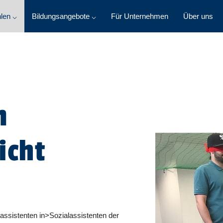
len ⌵
Bildungsangebote ⌵
Für Unternehmen
Über uns
m
icht
lassistenten in>Sozialassistenten der