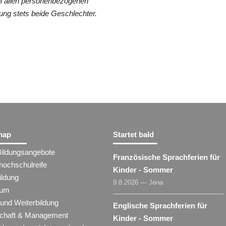
ei allen personenbezogenen
ung stets beide Geschlechter.
map
Startet bald
Bildungsangebote
Französische Sprachferien für
hochschulreife
Kinder - Sommer
ildung
9.8.2026 — Jena
ium
 und Weiterbildung
Englische Sprachferien für
schaft & Management
Kinder - Sommer