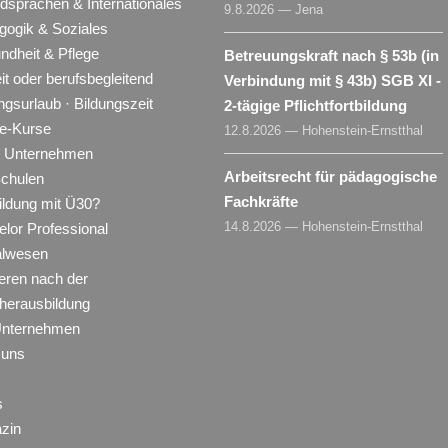
dsprachen & Internationales
9.8.2026 — Jena
gogik & Soziales
ndheit & Pflege
Betreuungskraft nach § 53b (in
eit oder berufsbegleitend
Verbindung mit § 43b) SGB XI -
ngsurlaub · Bildungszeit
2-tägige Pflichtfortbildung
ne-Kurse
12.8.2026 — Hohenstein-Ernstthal
ür Unternehmen
Arbeitsrecht für pädagogische
Schulen
Fachkräfte
ildung mit Ü30?
14.8.2026 — Hohenstein-Ernstthal
lor Professional
alwesen
eren nach der
herausbildung
Unternehmen
 uns
s
zin