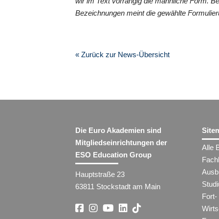
wir im Text vorrangig die männliche Form. B
Bezeichnungen meint die gewählte Formulier
« Zurück zur News-Übersicht
Die Euro Akademien sind
Site
Mitgliedseinrichtungen der
Alle 
ESO Education Group
Fach
Ausb
Hauptstraße 23
Stud
63811 Stockstadt am Main
Fort-
Wirt