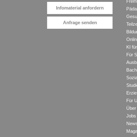
Frem
Infomaterial anfordern
Päda
Gesu
Anfrage senden
Teilz
Bildu
Onli
KI f
Für 
Ausb
Bache
Sozi
Studi
Erzie
Für 
Über
Jobs
New
Maga