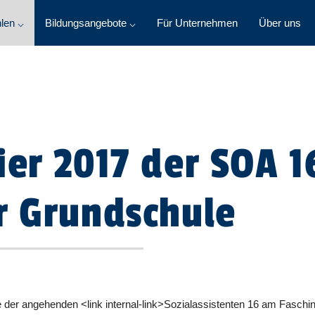
len ⌵
Bildungsangebote ⌵
Für Unternehmen
Über uns
ier 2017 der SOA 1
r Grundschule
se der angehenden <link internal-link>Sozialassistenten 16 am Fasch