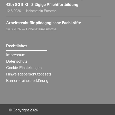
43b) SGB XI - 2-tägige Pflichtfortbildung
12.8.2026 — Hohenstein-Ernstthal
Arbeitsrecht für pädagogische Fachkräfte
14.8.2026 — Hohenstein-Ernstthal
Rechtliches
Impressum
Datenschutz
Cookie-Einstellungen
Hinweisgeberschutzgesetz
Barrierefreiheitserklärung
© Copyright
2026