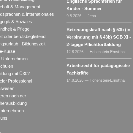
Englische Sprachferien für
schaft & Management
Kinder - Sommer
dsprachen & Internationales
9.8.2026 — Jena
gogik & Soziales
ndheit & Pflege
Betreuungskraft nach § 53b (in
eit oder berufsbegleitend
Verbindung mit § 43b) SGB XI -
ngsurlaub · Bildungszeit
2-tägige Pflichtfortbildung
ne-Kurse
12.8.2026 — Hohenstein-Ernstthal
ür Unternehmen
Arbeitsrecht für pädagogische
Schulen
Fachkräfte
ildung mit Ü30?
14.8.2026 — Hohenstein-Ernstthal
lor Professional
alwesen
eren nach der
herausbildung
Unternehmen
 uns
s