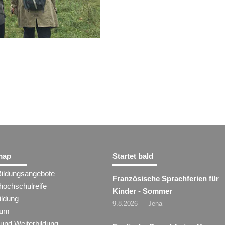
map
Startet bald
Bildungsangebote
Französische Sprachferien für
hochschulreife
Kinder - Sommer
ildung
9.8.2026 — Jena
ium
 und Weiterbildung