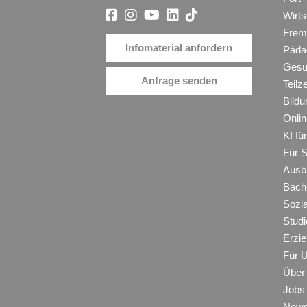
Wirt
Frem
Infomaterial anfordern
Päda
Gesu
Anfrage senden
Teilz
Bildu
Onli
KI f
Für 
Ausb
Bache
Sozi
Studi
Erzie
Für 
Über
Jobs
New