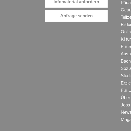
Infomaterial anfordern
Päda
Gesu
Anfrage senden
Teilz
Bildu
Onli
KI f
Für 
Ausb
Bache
Sozi
Studi
Erzie
Für 
Über
Jobs
New
Maga