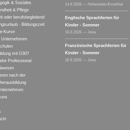
gogik & Soziales
14.8.2026 — Hohenstein-Ernstthal
ndheit & Pflege
eit oder berufsbegleitend
Englische Sprachferien für
ngsurlaub · Bildungszeit
Kinder - Sommer
ne-Kurse
16.8.2026 — Jena
ür Unternehmen
Französische Sprachferien für
Schulen
Kinder - Sommer
ildung mit Ü30?
16.8.2026 — Jena
lor Professional
alwesen
eren nach der
herausbildung
Unternehmen
 uns
s
zin