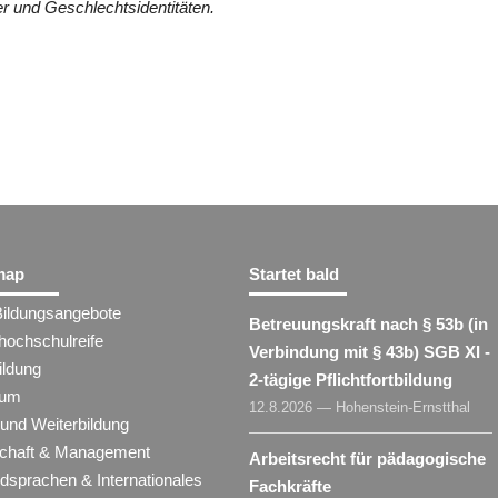
r und Geschlechtsidentitäten.
map
Startet bald
Bildungsangebote
Betreuungskraft nach § 53b (in
hochschulreife
Verbindung mit § 43b) SGB XI -
ildung
2-tägige Pflichtfortbildung
ium
12.8.2026 — Hohenstein-Ernstthal
 und Weiterbildung
schaft & Management
Arbeitsrecht für pädagogische
dsprachen & Internationales
Fachkräfte