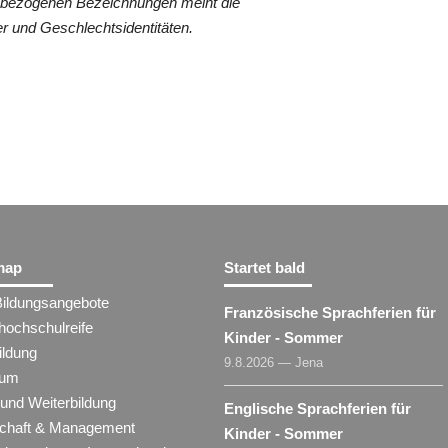
nenbezogenen Bezeichnungen meint die
r und Geschlechtsidentitäten.
map
Startet bald
Bildungsangebote
Französische Sprachferien für
hochschulreife
Kinder - Sommer
ildung
9.8.2026 — Jena
ium
 und Weiterbildung
Englische Sprachferien für
schaft & Management
Kinder - Sommer