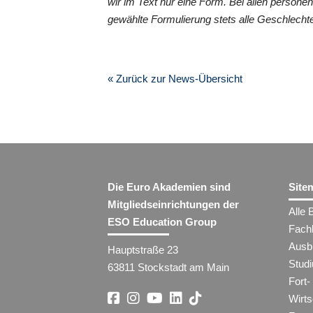
wir im Text nur eine Form. Bei allen perso
gewählte Formulierung stets alle Geschlechte
« Zurück zur News-Übersicht
Die Euro Akademien sind
Site
Mitgliedseinrichtungen der
Alle 
ESO Education Group
Fach
Ausb
Hauptstraße 23
Stud
63811 Stockstadt am Main
Fort-
Wirt