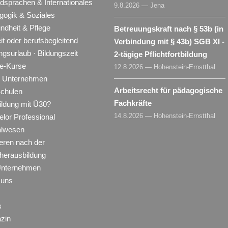
dsprachen & Internationales
9.8.2026 — Jena
gogik & Soziales
ndheit & Pflege
Betreuungskraft nach § 53b (in
eit oder berufsbegleitend
Verbindung mit § 43b) SGB XI -
ngsurlaub · Bildungszeit
2-tägige Pflichtfortbildung
ne-Kurse
12.8.2026 — Hohenstein-Ernstthal
ür Unternehmen
Arbeitsrecht für pädagogische
Schulen
Fachkräfte
ildung mit Ü30?
14.8.2026 — Hohenstein-Ernstthal
lor Professional
alwesen
eren nach der
herausbildung
Unternehmen
 uns
s
zin