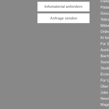
Frem
Infomaterial anfordern
Päda
Gesu
Anfrage senden
Teilz
Bildu
Onli
KI f
Für 
Ausb
Bache
Sozi
Studi
Erzie
Für 
Über
Jobs
New
Maga