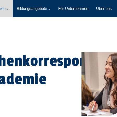
len ⌵
Bildungsangebote ⌵
Für Unternehmen
Über uns
henkorresponden
kademie