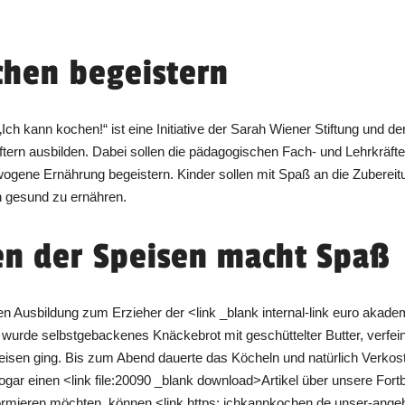
chen begeistern
„Ich kann kochen!“ ist eine Initiative der Sarah Wiener Stiftung und 
rn ausbilden. Dabei sollen die pädagogischen Fach- und Lehrkräfte 
ogene Ernährung begeistern. Kinder sollen mit Spaß an die Zubereit
ch gesund zu ernähren.
en der Speisen macht Spaß
nden Ausbildung zum Erzieher der <link _blank internal-link euro 
 wurde selbstgebackenes Knäckebrot mit geschüttelter Butter, verfeine
eisen ging. Bis zum Abend dauerte das Köcheln und natürlich Verkost
gar einen <link file:20090 _blank download>Artikel über unsere Fortbi
mieren möchten, können <link https: ichkannkochen.de unser-angebot 