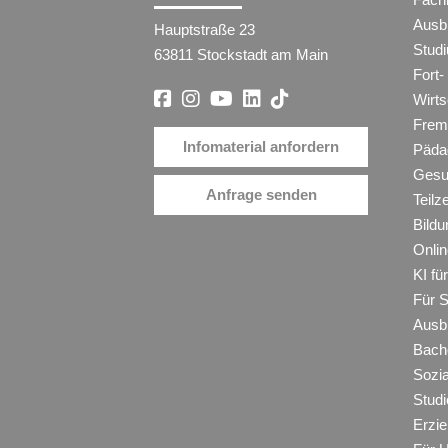
Ausb
Hauptstraße 23
Stud
63811 Stockstadt am Main
Fort-
Wirt
Frem
Infomaterial anfordern
Päda
Gesu
Anfrage senden
Teilz
Bildu
Onli
KI f
Für 
Ausb
Bache
Sozi
Studi
Erzie