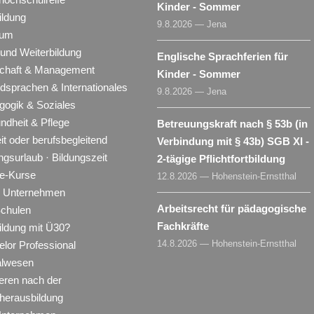
Kinder - Sommer
ildung
9.8.2026 — Jena
ium
 und Weiterbildung
Englische Sprachferien für
schaft & Management
Kinder - Sommer
dsprachen & Internationales
9.8.2026 — Jena
gogik & Soziales
ndheit & Pflege
Betreuungskraft nach § 53b (in
eit oder berufsbegleitend
Verbindung mit § 43b) SGB XI -
ngsurlaub · Bildungszeit
2-tägige Pflichtfortbildung
ne-Kurse
12.8.2026 — Hohenstein-Ernstthal
ür Unternehmen
Arbeitsrecht für pädagogische
Schulen
Fachkräfte
ildung mit Ü30?
14.8.2026 — Hohenstein-Ernstthal
lor Professional
alwesen
eren nach der
herausbildung