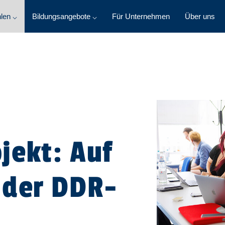
len ⌵
Bildungsangebote ⌵
Für Unternehmen
Über uns
jekt: Auf
 der DDR-