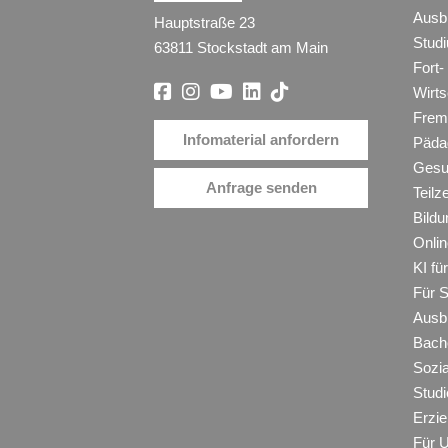
Ausb
Hauptstraße 23
Stud
63811 Stockstadt am Main
Fort-
Wirt
Frem
Infomaterial anfordern
Päda
Gesu
Anfrage senden
Teilz
Bildu
Onli
KI f
Für 
Ausb
Bache
Sozi
Studi
Erzie
Für 