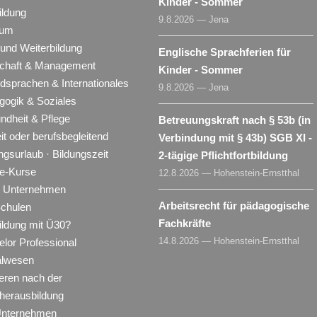
Kinder - Sommer
ildung
9.8.2026 — Jena
ium
 und Weiterbildung
Englische Sprachferien für
schaft & Management
Kinder - Sommer
dsprachen & Internationales
9.8.2026 — Jena
gogik & Soziales
ndheit & Pflege
Betreuungskraft nach § 53b (in
eit oder berufsbegleitend
Verbindung mit § 43b) SGB XI -
ngsurlaub · Bildungszeit
2-tägige Pflichtfortbildung
ne-Kurse
12.8.2026 — Hohenstein-Ernstthal
ür Unternehmen
Arbeitsrecht für pädagogische
Schulen
Fachkräfte
ildung mit Ü30?
14.8.2026 — Hohenstein-Ernstthal
lor Professional
alwesen
eren nach der
herausbildung
Unternehmen