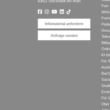
63811 Stockstadt am Main
Fort-
Wirt
Frem
Infomaterial anfordern
Päda
Gesu
Anfrage senden
Teilz
Bildu
Onli
KI f
Für 
Ausb
Bache
Sozi
Studi
Erzie
Für 
Über