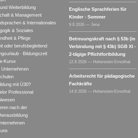
 und Weiterbildung
Englische Sprachferien für
schaft & Management
Kinder - Sommer
dsprachen & Internationales
9.8.2026 — Jena
gogik & Soziales
ndheit & Pflege
Betreuungskraft nach § 53b (in
eit oder berufsbegleitend
Verbindung mit § 43b) SGB XI -
ngsurlaub · Bildungszeit
2-tägige Pflichtfortbildung
ne-Kurse
12.8.2026 — Hohenstein-Ernstthal
ür Unternehmen
Arbeitsrecht für pädagogische
Schulen
Fachkräfte
ildung mit Ü30?
14.8.2026 — Hohenstein-Ernstthal
lor Professional
alwesen
eren nach der
herausbildung
Unternehmen
 uns