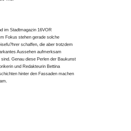
 und im Stadtmagazin 16VOR
. Im Fokus stehen gerade solche
eisefu?hrer schaffen, die aber trotzdem
r markantes Aussehen aufmerksam
g sind. Genau diese Perlen der Baukunst
orikerin und Redakteurin Bettina
eschichten hinter den Fassaden machen
sam.