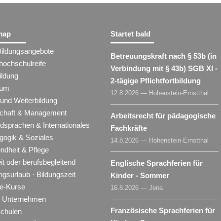
map
Startet bald
Bildungsangebote
Betreuungskraft nach § 53b (in
hochschulreife
Verbindung mit § 43b) SGB XI -
ildung
2-tägige Pflichtfortbildung
ium
12.8.2026 — Hohenstein-Ernstthal
 und Weiterbildung
schaft & Management
Arbeitsrecht für pädagogische
dsprachen & Internationales
Fachkräfte
gogik & Soziales
14.8.2026 — Hohenstein-Ernstthal
ndheit & Pflege
eit oder berufsbegleitend
Englische Sprachferien für
ngsurlaub · Bildungszeit
Kinder - Sommer
ne-Kurse
16.8.2026 — Jena
ür Unternehmen
Französische Sprachferien für
Schulen