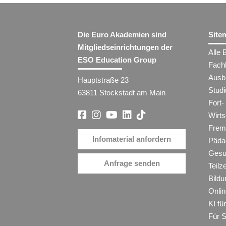
Die Euro Akademien sind
Site
Mitgliedseinrichtungen der
Alle 
ESO Education Group
Fach
Ausb
Hauptstraße 23
Stud
63811 Stockstadt am Main
Fort-
Wirt
Frem
Infomaterial anfordern
Päda
Gesu
Anfrage senden
Teilz
Bildu
Onli
KI f
Für 