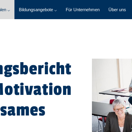
len ⌵
Bildungsangebote ⌵
Für Unternehmen
Über uns
ngsbericht
Motivation
nsames