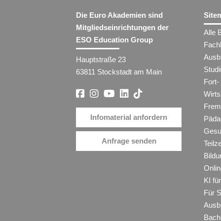
Die Euro Akademien sind
Site
Mitgliedseinrichtungen der
Alle 
ESO Education Group
Fach
Ausb
Hauptstraße 23
Stud
63811 Stockstadt am Main
Fort-
Wirt
Frem
Infomaterial anfordern
Päda
Gesu
Anfrage senden
Teilz
Bildu
Onli
KI f
Für 
Ausb
Bache