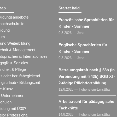
map
Startet bald
Bildungsangebote
Französische Sprachferien für
hochschulreife
Kinder - Sommer
ildung
9.8.2026 — Jena
ium
 und Weiterbildung
Englische Sprachferien für
schaft & Management
Kinder - Sommer
dsprachen & Internationales
9.8.2026 — Jena
gogik & Soziales
ndheit & Pflege
Betreuungskraft nach § 53b (in
eit oder berufsbegleitend
Verbindung mit § 43b) SGB XI -
ngsurlaub · Bildungszeit
2-tägige Pflichtfortbildung
ne-Kurse
12.8.2026 — Hohenstein-Ernstthal
ür Unternehmen
Arbeitsrecht für pädagogische
Schulen
Fachkräfte
ildung mit Ü30?
14.8.2026 — Hohenstein-Ernstthal
lor Professional