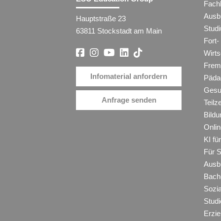
Fach
Ausb
Hauptstraße 23
Stud
63811 Stockstadt am Main
Fort-
Wirt
Frem
Infomaterial anfordern
Päda
Gesu
Anfrage senden
Teilz
Bildu
Onli
KI f
Für 
Ausb
Bache
Sozi
Studi
Erzie