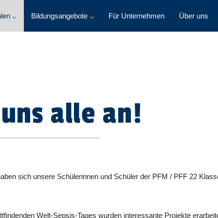
len ⌵
Bildungsangebote ⌵
Für Unternehmen
Über uns
uns alle an!
“ haben sich unsere Schülerinnen und Schüler der PFM / PFF 22 Klas
attfindenden Welt-Sepsis-Tages wurden interessante Projekte erarbei