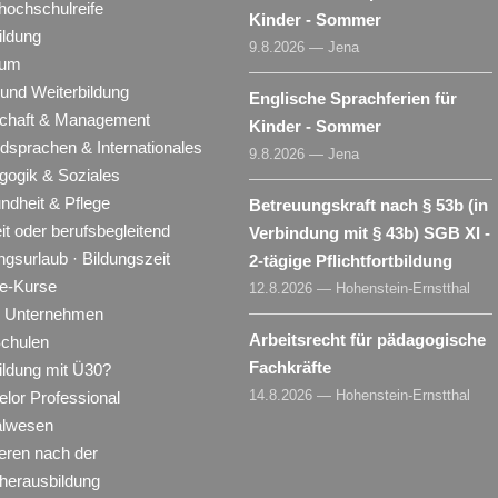
hochschulreife
Kinder - Sommer
ildung
9.8.2026 — Jena
ium
 und Weiterbildung
Englische Sprachferien für
schaft & Management
Kinder - Sommer
dsprachen & Internationales
9.8.2026 — Jena
gogik & Soziales
ndheit & Pflege
Betreuungskraft nach § 53b (in
eit oder berufsbegleitend
Verbindung mit § 43b) SGB XI -
ngsurlaub · Bildungszeit
2-tägige Pflichtfortbildung
ne-Kurse
12.8.2026 — Hohenstein-Ernstthal
ür Unternehmen
Arbeitsrecht für pädagogische
Schulen
Fachkräfte
ildung mit Ü30?
14.8.2026 — Hohenstein-Ernstthal
lor Professional
alwesen
eren nach der
herausbildung