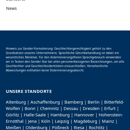
News
Hinweis zur Gender-Formulierung: Geschlechtergerechtigkeit gehört zu den
Grundsätzen unseres Unternehmens. Sprachliche Gleichbehandlung ist dabei ein
wesentliches Merkmal. Für den diskriminierungsfreien Sprachgebrauch verwenden
wir in Texten den Gender Star bei allen personenbezogenen Bezeichnungen, um alle
Geschlechter und Geschlechtsidentitäten einzuschließen. Versehentliche
Abweichungen enthalten keine Diskriminierungsabsicht.
UNSERE STANDORTE
Altenburg
|
Aschaffenburg
|
Bamberg
|
Berlin
|
Bitterfeld-
Wolfen
|
Bonn
|
Chemnitz
|
Dessau
|
Dresden
|
Erfurt
|
Görlitz
|
Halle-Saale
|
Hamburg
|
Hannover
|
Hohenstein-
Ernstthal
|
Jena
|
Köln
|
Leipzig
|
Magdeburg
|
Mainz
|
Meißen
|
Oldenburg
|
Pößneck
|
Riesa
|
Rochlitz
|