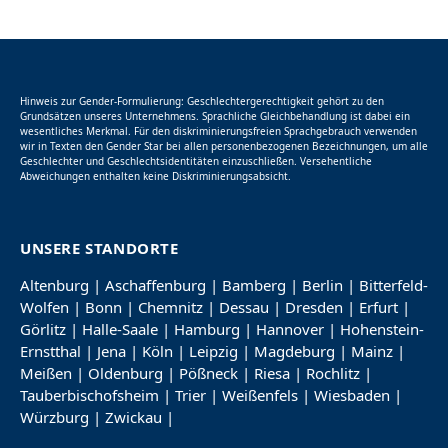
Hinweis zur Gender-Formulierung: Geschlechtergerechtigkeit gehört zu den
Grundsätzen unseres Unternehmens. Sprachliche Gleichbehandlung ist dabei ein
wesentliches Merkmal. Für den diskriminierungsfreien Sprachgebrauch verwenden
wir in Texten den Gender Star bei allen personenbezogenen Bezeichnungen, um alle
Geschlechter und Geschlechtsidentitäten einzuschließen. Versehentliche
Abweichungen enthalten keine Diskriminierungsabsicht.
UNSERE STANDORTE
Altenburg
|
Aschaffenburg
|
Bamberg
|
Berlin
|
Bitterfeld-
Wolfen
|
Bonn
|
Chemnitz
|
Dessau
|
Dresden
|
Erfurt
|
Görlitz
|
Halle-Saale
|
Hamburg
|
Hannover
|
Hohenstein-
Ernstthal
|
Jena
|
Köln
|
Leipzig
|
Magdeburg
|
Mainz
|
Meißen
|
Oldenburg
|
Pößneck
|
Riesa
|
Rochlitz
|
Tauberbischofsheim
|
Trier
|
Weißenfels
|
Wiesbaden
|
Würzburg
|
Zwickau
|