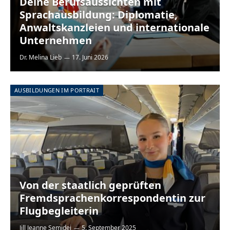
Deine Berufsaussichten mit
Sprachausbildung: Diplomatie,
Anwaltskanzleien und internationale
Unternehmen
Dr. Melina Lieb
17. Juni 2026
AUSBILDUNGEN IM PORTRAIT
Von der staatlich geprüften
Fremdsprachenkorrespondentin zur
Flugbegleiterin
Jill Jeanne Semidei
5. September 2025