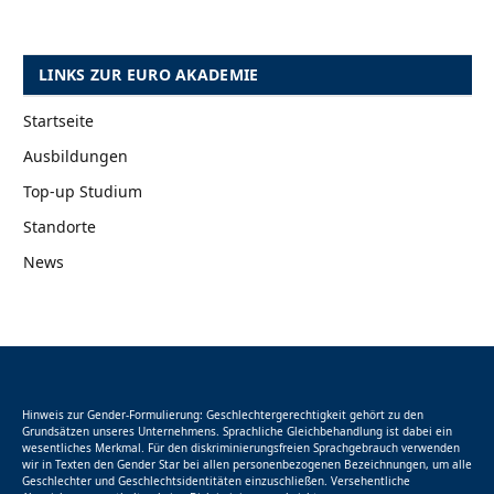
LINKS ZUR EURO AKADEMIE
Startseite
Ausbildungen
Top-up Studium
Standorte
News
Hinweis zur Gender-Formulierung: Geschlechtergerechtigkeit gehört zu den
Grundsätzen unseres Unternehmens. Sprachliche Gleichbehandlung ist dabei ein
wesentliches Merkmal. Für den diskriminierungsfreien Sprachgebrauch verwenden
wir in Texten den Gender Star bei allen personenbezogenen Bezeichnungen, um alle
Geschlechter und Geschlechtsidentitäten einzuschließen. Versehentliche