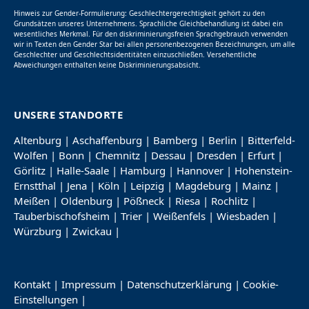
Hinweis zur Gender-Formulierung: Geschlechtergerechtigkeit gehört zu den
Grundsätzen unseres Unternehmens. Sprachliche Gleichbehandlung ist dabei ein
wesentliches Merkmal. Für den diskriminierungsfreien Sprachgebrauch verwenden
wir in Texten den Gender Star bei allen personenbezogenen Bezeichnungen, um alle
Geschlechter und Geschlechtsidentitäten einzuschließen. Versehentliche
Abweichungen enthalten keine Diskriminierungsabsicht.
UNSERE STANDORTE
Altenburg
|
Aschaffenburg
|
Bamberg
|
Berlin
|
Bitterfeld-
Wolfen
|
Bonn
|
Chemnitz
|
Dessau
|
Dresden
|
Erfurt
|
Görlitz
|
Halle-Saale
|
Hamburg
|
Hannover
|
Hohenstein-
Ernstthal
|
Jena
|
Köln
|
Leipzig
|
Magdeburg
|
Mainz
|
Meißen
|
Oldenburg
|
Pößneck
|
Riesa
|
Rochlitz
|
Tauberbischofsheim
|
Trier
|
Weißenfels
|
Wiesbaden
|
Würzburg
|
Zwickau
|
Kontakt
|
Impressum
|
Datenschutzerklärung
|
Cookie-
Einstellungen
|