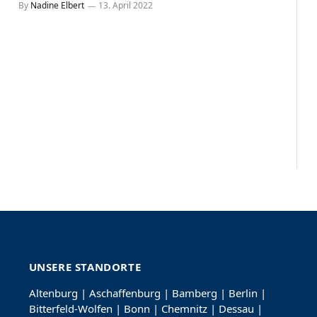
By
Nadine Elbert
13. April 2022
UNSERE STANDORTE
Altenburg
|
Aschaffenburg
|
Bamberg
|
Berlin
|
Bitterfeld-Wolfen
|
Bonn
|
Chemnitz
|
Dessau
|