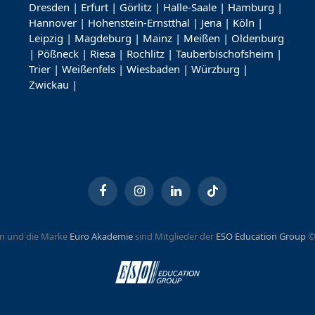
Dresden
|
Erfurt
|
Görlitz
|
Halle-Saale
|
Hamburg
|
Hannover
|
Hohenstein-Ernstthal
|
Jena
|
Köln
|
Leipzig
|
Magdeburg
|
Mainz
|
Meißen
|
Oldenburg
|
Pößneck
|
Riesa
|
Rochlitz
|
Tauberbischofsheim
|
Trier
|
Weißenfels
|
Wiesbaden
|
Würzburg
|
Zwickau
|
Facebook
Instagram
LinkedIn
TikTok
n und die Marke
Euro Akademie
sind Mitglieder der
ESO Education Group
©