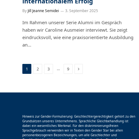
internationalem Erfolg
By
Jill Jeanne Semidei
3. September 2025
Im Rahmen unserer Serie Alumni im Gespräch
haben wir Caroline Ausmeier interviewt. Sie zeigt
eindrucksvoll, wie eine praxisorientierte Ausbildung
an…
Next
…
1
2
3
9
Hinweis zur Gender-Formulierung: Geschlechtergerechtigkeit gehört zu den
Grundsätzen unseres Unternehmens. Sprachliche Gleichbehandlung ist
dabei ein wesentliches Merkmal. Für den diskriminierungsfreien
Sprachgebrauch verwenden wir in Texten den Gender Star bei allen
personenbezogenen Bezeichnungen, um alle Geschlechter und