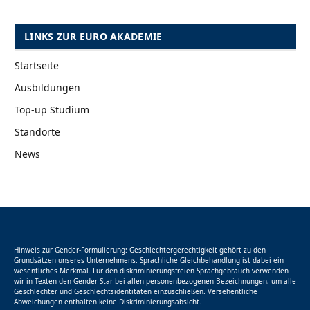
LINKS ZUR EURO AKADEMIE
Startseite
Ausbildungen
Top-up Studium
Standorte
News
Hinweis zur Gender-Formulierung: Geschlechtergerechtigkeit gehört zu den
Grundsätzen unseres Unternehmens. Sprachliche Gleichbehandlung ist dabei ein
wesentliches Merkmal. Für den diskriminierungsfreien Sprachgebrauch verwenden
wir in Texten den Gender Star bei allen personenbezogenen Bezeichnungen, um alle
Geschlechter und Geschlechtsidentitäten einzuschließen. Versehentliche
Abweichungen enthalten keine Diskriminierungsabsicht.