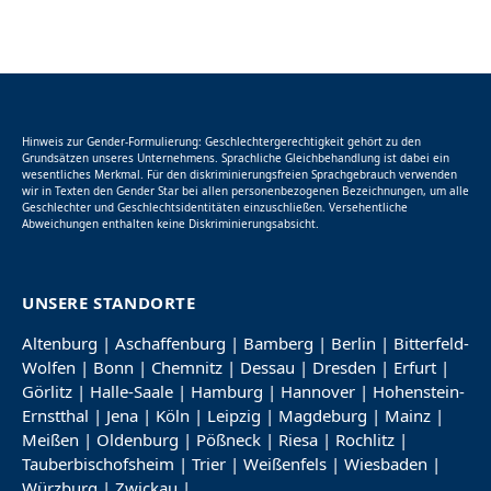
Hinweis zur Gender-Formulierung: Geschlechtergerechtigkeit gehört zu den
Grundsätzen unseres Unternehmens. Sprachliche Gleichbehandlung ist dabei ein
wesentliches Merkmal. Für den diskriminierungsfreien Sprachgebrauch verwenden
wir in Texten den Gender Star bei allen personenbezogenen Bezeichnungen, um alle
Geschlechter und Geschlechtsidentitäten einzuschließen. Versehentliche
Abweichungen enthalten keine Diskriminierungsabsicht.
UNSERE STANDORTE
Altenburg
|
Aschaffenburg
|
Bamberg
|
Berlin
|
Bitterfeld-
Wolfen
|
Bonn
|
Chemnitz
|
Dessau
|
Dresden
|
Erfurt
|
Görlitz
|
Halle-Saale
|
Hamburg
|
Hannover
|
Hohenstein-
Ernstthal
|
Jena
|
Köln
|
Leipzig
|
Magdeburg
|
Mainz
|
Meißen
|
Oldenburg
|
Pößneck
|
Riesa
|
Rochlitz
|
Tauberbischofsheim
|
Trier
|
Weißenfels
|
Wiesbaden
|
Würzburg
|
Zwickau
|