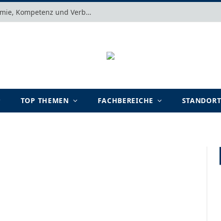
Motivation verstehen: Warum Autonomie, Kompetenz und Verbundenheit im Arbeits- und Lernalltag entscheidend sind
TOP THEMEN
FACHBEREICHE
STANDOR