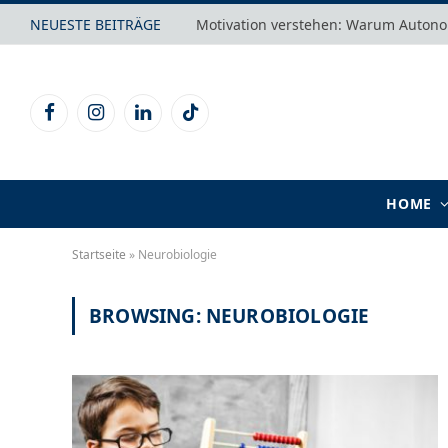
NEUESTE BEITRÄGE
Facebook
Instagram
LinkedIn
TikTok
HOME
Startseite
»
Neurobiologie
BROWSING:
NEUROBIOLOGIE