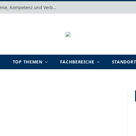
Motivation verstehen: Warum Autonomie, Kompetenz und Verbundenheit im Arbeits- und Lernalltag entscheidend sind
TOP THEMEN
FACHBEREICHE
STANDOR