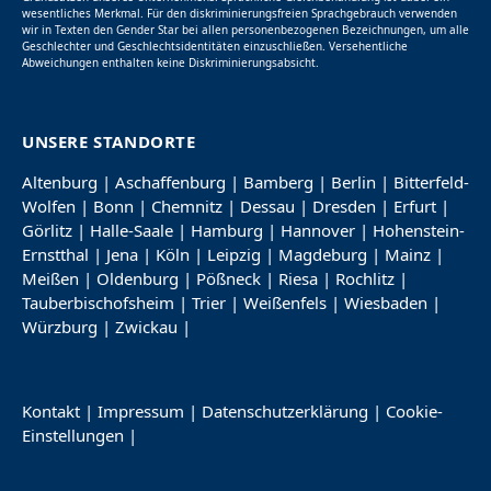
wesentliches Merkmal. Für den diskriminierungsfreien Sprachgebrauch verwenden
wir in Texten den Gender Star bei allen personenbezogenen Bezeichnungen, um alle
Geschlechter und Geschlechtsidentitäten einzuschließen. Versehentliche
Abweichungen enthalten keine Diskriminierungsabsicht.
UNSERE STANDORTE
Altenburg
|
Aschaffenburg
|
Bamberg
|
Berlin
|
Bitterfeld-
Wolfen
|
Bonn
|
Chemnitz
|
Dessau
|
Dresden
|
Erfurt
|
Görlitz
|
Halle-Saale
|
Hamburg
|
Hannover
|
Hohenstein-
Ernstthal
|
Jena
|
Köln
|
Leipzig
|
Magdeburg
|
Mainz
|
Meißen
|
Oldenburg
|
Pößneck
|
Riesa
|
Rochlitz
|
Tauberbischofsheim
|
Trier
|
Weißenfels
|
Wiesbaden
|
Würzburg
|
Zwickau
|
Kontakt
|
Impressum
|
Datenschutzerklärung
|
Cookie-
Einstellungen
|