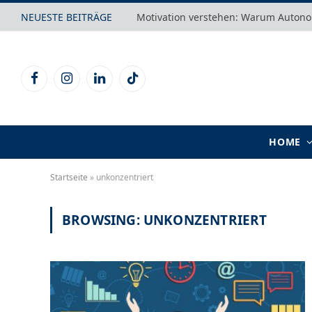
NEUESTE BEITRÄGE
Facebook
Instagram
LinkedIn
TikTok
HOME
Startseite
»
unkonzentriert
BROWSING:
UNKONZENTRIERT