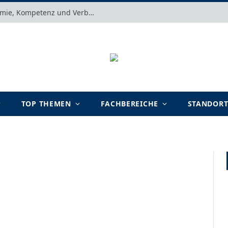
Motivation verstehen: Warum Autonomie, Kompetenz und Verbundenheit im Arbeits- und Lernalltag entscheidend sind
TOP THEMEN
FACHBEREICHE
STANDOR